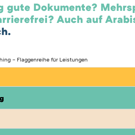
ig gute Dokumente? Mehrs
arrierefrei? Auch auf Arab
ch.
ng