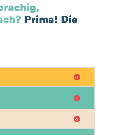
prachig,
isch?
Prima! Die